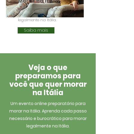
Morar na Itália
Atendimento e tira dúvidas para
brasileiros que querem morar
legalmente na Itália.
Saiba mais
Veja o que
preparamos para
você que quer morar
na Itália
Um evento online preparatório para
morar na Itália. Aprenda cada passo
necessário e burocrático para morar
legalmente na Itália.