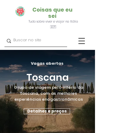
Coisas que eu
sei
Tudo sobre viver e viajar na Itália
🇮🇹
Vagas abertas
Toscana
Grupo de viagem pelo interio da
toscana, com as melhores
experiências enogastronômicas
Detalhes e preços