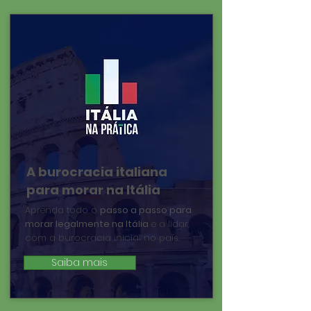
A burocracia italiana
para morar na Itália
Aprenda todo o
passo a passo para
morar legalmente na
Itália
e a lidar
com a burocracia inicial no país.
Saiba mais