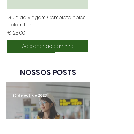
Guia de Viagem Completo pelas
Dolomitas
Preço
€ 25,00
Adicionar ao carrinho
Novidade
Mais vendido
Essencial
Indispensável
Essencial
Essencial
2° mais vendido
3° mais vendido
Roteiro de viagem
Roteiro de viagem
NOSSOS POSTS
26 de out. de 2023
Brasileiro não terá mais o