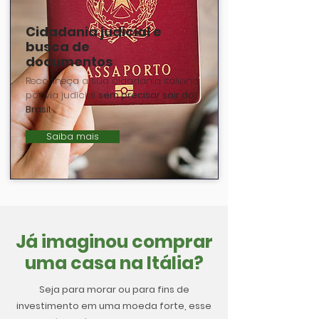
Cidadania judicial e
busca de
documentos
Reconheça a sua cidadania italiana
por via judicial
sem precisar sair do
Brasil
.
Saiba mais
Já imaginou comprar
uma casa na Itália?
Seja para morar ou para fins de
investimento em uma moeda forte, esse