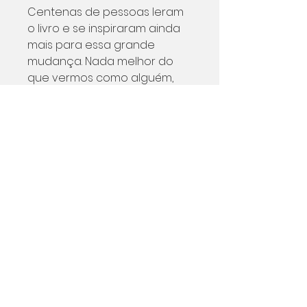
Centenas de pessoas leram
o livro e se inspiraram ainda
mais para essa grande
mudança. Nada melhor do
que vermos como alguém,
assim como nós, passou
pelos desafios mais intensos
e conseguiu alcançar o
objetivo de viver em outro
país. Vem comigo viver essa
história e dar um passo a
mais em seu projeto de vida
na Itália.
Formato do arquivo
PDF
Número de páginas