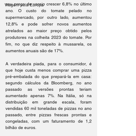
seu preço de varejo crescer 6,8% no último 
Viagem pela Europa
ano. O custo do tomate pelado no 
supermercado, por outro lado, aumentou 
12,8% e pode sofrer novos aumentos 
atrelados ao maior preço obtido pelos 
produtores na colheita 2023 do tomate. Por 
fim, no que diz respeito à mussarela, os 
aumentos anuais são de 17%.
A verdadeira piada, para o consumidor, é 
que hoje custa menos comprar uma pizza 
pré-embalada do que prepará-la em casa: 
segundo cálculos da Bloomberg, no ano 
passado as versões prontas teriam 
aumentado apenas 7%. Na Itália, só na 
distribuição em grande escala, foram 
vendidas 60 mil toneladas de pizzas no ano 
passado, entre pizzas frescas prontas e 
congeladas, com um faturamento de 1,2 
bilhão de euros.