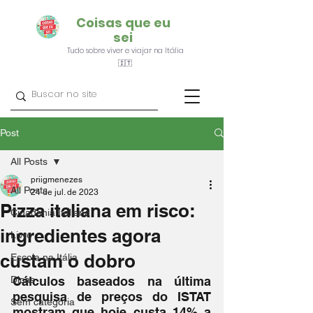
Coisas que eu
sei
Tudo sobre viver e viajar na Itália
🇮🇹
Post
All Posts
priigmenezes
All Posts
24 de jul. de 2023
Pizza italiana em risco:
Cidadania Italiana
ingredientes agora
Livro
custam o dobro
Escola na Itália
Dicas
Cálculos baseados na última 
pesquisa de preços do ISTAT 
Sem categoria
mostram que hoje custa 14% a 