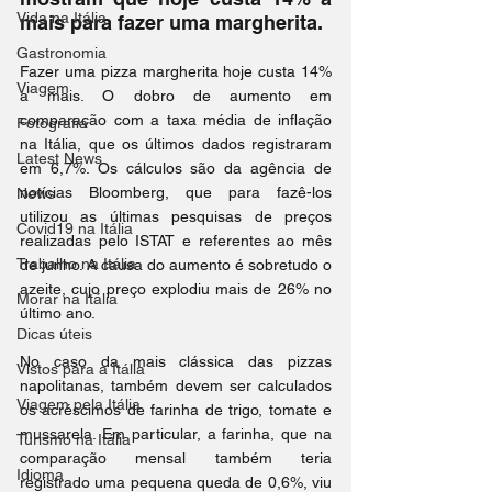
Vida na Itália
mais para fazer uma margherita.
Gastronomia
Fazer uma pizza margherita hoje custa 14% 
Viagem
a mais. O dobro de aumento em 
comparação com a taxa média de inflação 
Fotografia
na Itália, que os últimos dados registraram 
Latest News
em 6,7%. Os cálculos são da agência de 
notícias Bloomberg, que para fazê-los 
News
utilizou as últimas pesquisas de preços 
Covid19 na Itália
realizadas pelo ISTAT e referentes ao mês 
Trabalho na Itália
de junho. A causa do aumento é sobretudo o 
azeite, cujo preço explodiu mais de 26% no 
Morar na Itália
último ano.
Dicas úteis
No caso da mais clássica das pizzas 
Vistos para a Itália
napolitanas, também devem ser calculados 
Viagem pela Itália
os acréscimos de farinha de trigo, tomate e 
mussarela. Em particular, a farinha, que na 
Turismo na Itália
comparação mensal também teria 
Idioma
registrado uma pequena queda de 0,6%, viu 