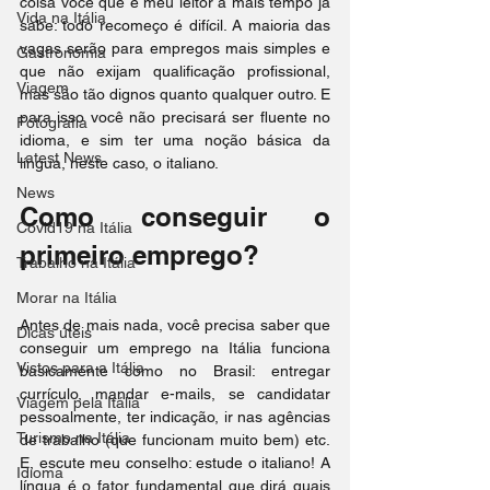
coisa você que é meu leitor a mais tempo já 
Vida na Itália
sabe: todo recomeço é difícil. A maioria das 
vagas serão para empregos mais simples e 
Gastronomia
que não exijam qualificação profissional, 
Viagem
mas são tão dignos quanto qualquer outro. E 
para isso você não precisará ser fluente no 
Fotografia
idioma, e sim ter uma noção básica da 
Latest News
língua, neste caso, o italiano. 
News
Como conseguir o 
Covid19 na Itália
primeiro emprego? 
Trabalho na Itália
Morar na Itália
Antes de mais nada, você precisa saber que 
Dicas úteis
conseguir um emprego na Itália funciona 
Vistos para a Itália
basicamente como no Brasil: entregar 
currículo, mandar e-mails, se candidatar 
Viagem pela Itália
pessoalmente, ter indicação, ir nas agências 
Turismo na Itália
de trabalho (que funcionam muito bem) etc. 
E, escute meu conselho: estude o italiano! A 
Idioma
língua é o fator fundamental que dirá quais 