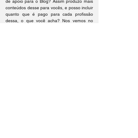
de apoio para o Blog? Assim produzo mais 
conteúdos desse para vocês, e posso incluir 
quanto que é pago para cada profissão 
dessa, o que você acha? Nos vemos no 
próximo post 🙂
Dicas
Sem categoria
Trabalho na Itália
Ver tudo
Posts Relacionados