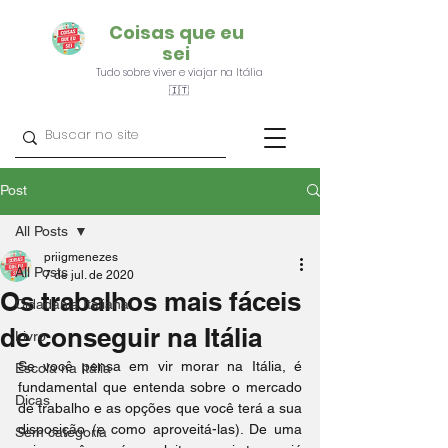
Coisas que eu
sei
Tudo sobre viver e viajar na Itália
🇮🇹
Post
All Posts
priigmenezes
All Posts
7 de jul. de 2020
Os trabalhos mais fáceis
Cidadania Italiana
de conseguir na Itália
Livro
Se você pensa em vir morar na Itália, é 
Escola na Itália
fundamental que entenda sobre o mercado 
Dicas
de trabalho e as opções que você terá a sua 
disposição (e como aproveitá-las). De uma 
Sem categoria