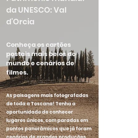
da UNESCO: Val
d'Orcia
Conheça os cartões
postais mais belos do
mundo e cenários de
filmes.
As paisagens mais fotografadas
de toda a Toscana! Tenha a
oportunidade de conhecer
lugares únicos, com paradas em
pontos panorâmicos que já foram
cenários de grandes produções