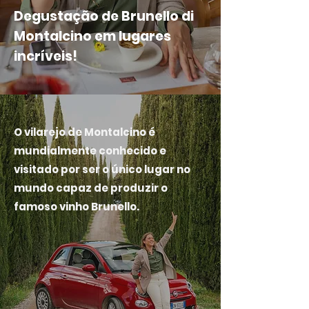
Degustação de Brunello di
Montalcino em lugares
incríveis!
O vilarejo de Montalcino é
mundialmente conhecido e
visitado por ser o único lugar no
mundo capaz de produzir o
famoso vinho Brunello.