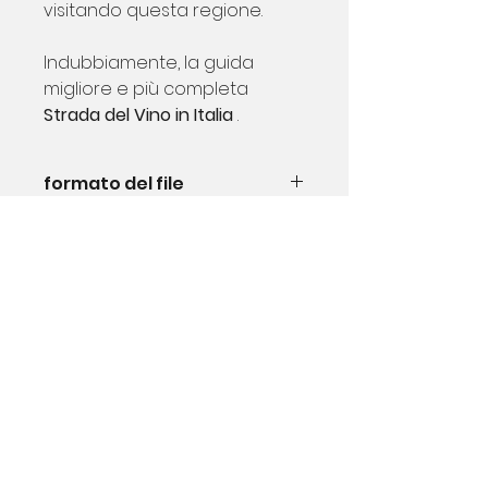
visitando questa regione.
Indubbiamente, la guida
migliore e più completa
Strada del Vino in Italia
.
formato del file
PDF
Numero di pagine
59
Cose che so
tutto sul vivere
e continua a viaggiare
Italia
le nostre reti