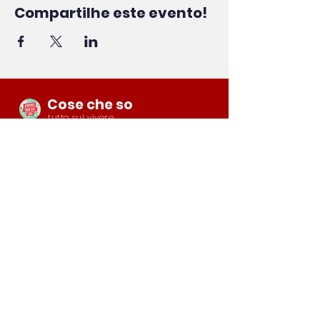
Compartilhe este evento!
Cose che so
tutto sul vivere
e continua a viaggiare
Italia
le nostre reti
Youtube
Instagram
Facebook
Contattaci
support.coisasqueeusei@gmail.com