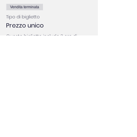
Vendita terminata
Tipo di biglietto
Prezzo unico
Questo biglietto include 3 ore di 
partecipazione all&#39;evento online 
Italy in Practice
Prezzo
48,57 €
Compartilhe este evento!
Cose che so