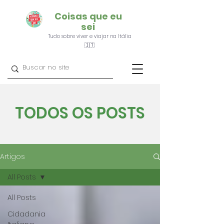
Coisas que eu
sei
Tudo sobre viver e viajar na Itália
🇮🇹
TODOS OS POSTS
Artigos
All Posts
All Posts
Cidadania