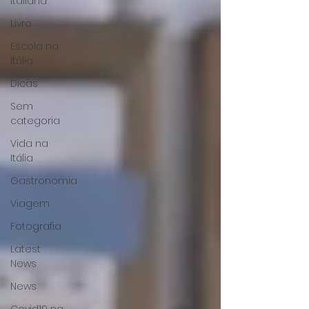
Italiana
Livro
Escola na
Itália
Dicas
Sem
categoria
Vida na
Itália
Gastronomia
Viagem
Fotografia
Latest
News
News