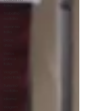
Covid19 na
Itália
Trabalho
na Itália
Morar na
Itália
Dicas
úteis
Vistos
para a
Itália
Viagem
pela Itália
Turismo
na Itália
Idioma
Viagem