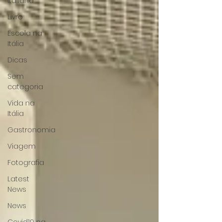
Italiana
Livro
Escola na
Itália
Dicas
Sem
categoria
Vida na
Itália
Gastronomia
Viagem
Fotografia
Latest
News
News