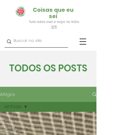
Coisas que eu
sei
Tudo sobre viver e viajar na Itália
🇮🇹
TODOS OS POSTS
Artigos
All Posts
All Posts
Cidadania