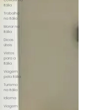
Covid19 na
Itália
Trabalho
na Itália
Morar na
Itália
Dicas
úteis
Vistos
para a
Itália
Viagem
pela Itália
Turismo
na Itália
Idioma
Viagem