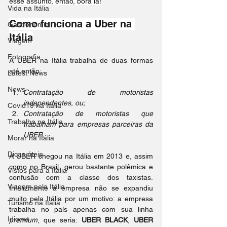
esse assunto, então, bora lá!
Vida na Itália
Como funciona a Uber na 
Gastronomia
Itália
Viagem
Fotografia
A UBER na Itália trabalha de duas formas 
até então:
Latest News
News
Contratação de motoristas 
independentes, ou;
Covid19 na Itália
Contratação de motoristas que 
Trabalho na Itália
trabalham para empresas parceiras da 
UBER.
Morar na Itália
Dicas úteis
A UBER chegou na Itália em 2013 e, assim 
como no Brasil, gerou bastante polêmica e 
Vistos para a Itália
confusão com a classe dos taxistas. 
Viagem pela Itália
Infelizmente a empresa não se expandiu 
muito pela Itália por um motivo: a empresa 
Turismo na Itália
trabalha no país apenas com sua linha 
Idioma
premium
, que seria: 
UBER BLACK
, 
UBER 