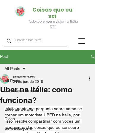
Coisas que eu
sei
Tudo sobre viver e viajar na Itália
🇮🇹
Post
All Posts
priigmenezes
All Posts
24 de jun. de 2018
Uber na Itália: como
Cidadania Italiana
funciona?
Livro
Muita gente me pergunta sobre como se 
Escola na Itália
tornar um motorista UBER na Itália, por 
Dicas
isso, resolvi compartilhar com vocês um 
pouquinho das coisas que eu sei sobre 
Sem categoria