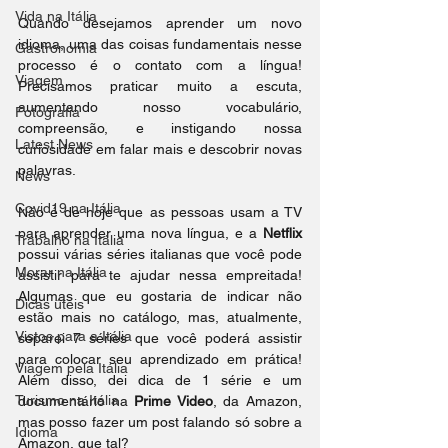
Vida na Itália
Quando desejamos aprender um novo 
idioma, uma das coisas fundamentais nesse 
Gastronomia
processo é o contato com a língua! 
Viagem
Precisamos praticar muito a escuta, 
aumentando nosso vocabulário, 
Fotografia
compreensão, e instigando nossa 
Latest News
curiosidade em falar mais e descobrir novas 
palavras.
News
Covid19 na Itália
Não é de hoje que as pessoas usam a TV 
para aprender uma nova língua, e a 
Netflix
Trabalho na Itália
possui várias séries italianas que você pode 
Morar na Itália
assistir para te ajudar nessa empreitada! 
Algumas que eu gostaria de indicar não 
Dicas úteis
estão mais no catálogo, mas, atualmente, 
Vistos para a Itália
separei 7 séries que você poderá assistir 
para colocar seu aprendizado em prática! 
Viagem pela Itália
Além disso, dei dica de 1 série e um 
Turismo na Itália
documentário na 
Prime Video
, da Amazon, 
mas posso fazer um post falando só sobre a 
Idioma
Amazon, que tal?