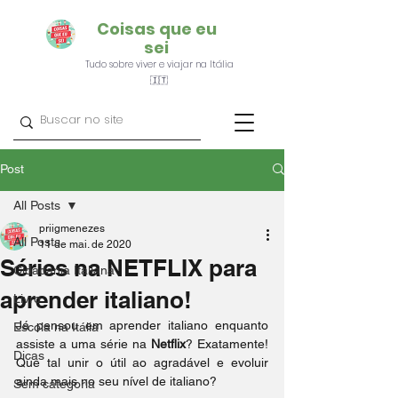
Coisas que eu
sei
Tudo sobre viver e viajar na Itália
🇮🇹
Post
All Posts
priigmenezes
All Posts
11 de mai. de 2020
Séries na NETFLIX para
Cidadania Italiana
aprender italiano!
Livro
Já pensou em aprender italiano enquanto 
Escola na Itália
assiste a uma série na 
Netflix
? Exatamente! 
Dicas
Que tal unir o útil ao agradável e evoluir 
ainda mais no seu nível de italiano?
Sem categoria