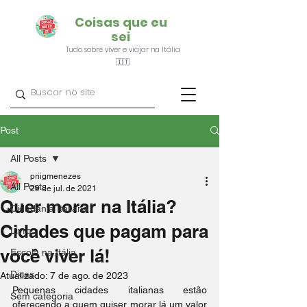
Coisas que eu
sei
Tudo sobre viver e viajar na Itália
🇮🇹
Post
All Posts
priigmenezes
All Posts
29 de jul. de 2021
Quer morar na Itália?
Cidadania Italiana
Cidades que pagam para
Livro
você viver lá!
Escola na Itália
Dicas
Atualizado:
7 de ago. de 2023
Pequenas cidades italianas estão 
Sem categoria
oferecendo a quem quiser morar lá um valor 