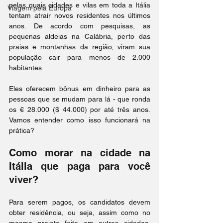
pelas quais cidades e vilas em toda a Itália 
Viagem pela Europa
tentam atrair novos residentes nos últimos 
anos. De acordo com pesquisas, as 
pequenas aldeias na Calábria, perto das 
praias e montanhas da região, viram sua 
população cair para menos de 2.000 
habitantes.
Eles oferecem bônus em dinheiro para as 
pessoas que se mudam para lá - que ronda 
os € 28.000 ($ 44.000) por até três anos. 
Vamos entender como isso funcionará na 
prática?
Como morar na cidade na 
Itália que paga para você 
viver?
Para serem pagos, os candidatos devem 
obter residência, ou seja, assim como no 