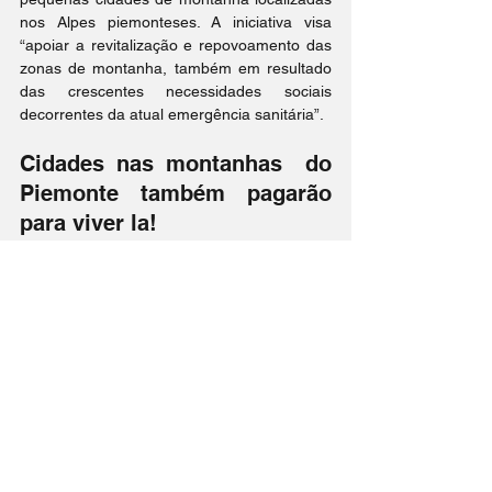
nos Alpes piemonteses. A iniciativa visa 
“apoiar a revitalização e repovoamento das 
zonas de montanha, também em resultado 
das crescentes necessidades sociais 
decorrentes da atual emergência sanitária”.
Cidades nas montanhas  do 
Piemonte também pagarão 
para viver la!
A regra dessa campanha será da seguinte 
forma: aqueles que residem em um centro 
urbano na Itália e pretendem adquirir ou 
reformar um imóvel em um município 
montanhoso do Piemonte com menos de 
5.000 habitantes e transferir sua residência, 
poderão receber contribuições de 10 a 40 
mil euros.
Os nascidos depois de 1955 podem 