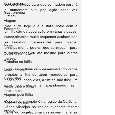
Vida na Itália
de US $ 44.000 para que se mudem para lá 
e aumentem sua população cada vez 
Gastronomia
menor.
Viagem
Não é de hoje que a Itália sofre com a 
Fotografia
diminuição da população em várias cidades: 
esses vilarejos muito pequenos acabam não 
Latest News
se tornando interessantes para muitos, 
News
principalmente jovens, que se mudam para 
outras cidades ou até mesmo para outros 
Covid19 na Itália
países.
Trabalho na Itália
Com isso, a Itália vem desenvolvendo vários 
Morar na Itália
projetos a fim de atrair moradores para 
Dicas úteis
essas pequenas vilas, a fim de não ficar um 
local completamente abandonado sem 
Vistos para a Itália
habitantes.
Viagem pela Itália
Dessa vez o projeto é na região da Calábria: 
Turismo na Itália
vários vilarejos na região sudoeste fazem 
Idioma
parte do projeto, uma das novas maneiras 