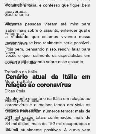
Vida na Itália
incluindo a Itália, e confesso que fiquei bem 
apavorada.
Gastronomia
Viagem
Algumas pessoas vieram até mim para 
saber mais sobre o assunto, entender qual é 
Fotografia
a realidade que estamos vivendo nesse 
momento e se isso realmente seria possível. 
Latest News
Pois bem, pensando nisso, resolvi falar para 
News
vocês o que realmente os especialistas em 
saúde estão dizendo sobre esse assunto.
Covid19 na Itália
Trabalho na Itália
Cenário atual da Itália em 
Morar na Itália
relação ao coronavírus
Dicas úteis
Atualmente o cenário na Itália em relação ao 
Vistos para a Itália
coronavírus é o melhor tendo em vista os 
Viagem pela Itália
últimos meses. Em números temos: mais de 
241 mil casos totais confirmados, mais de 
Turismo na Itália
34 mil óbitos, mais de 192 mil recuperados e 
Idioma
14 mil atualmente positivos. A curva vem 