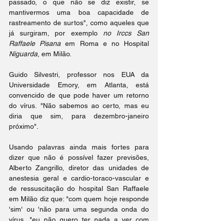
passado, o que não se diz existir, se 
mantivermos uma boa capacidade de 
rastreamento de surtos", como aqueles que 
já surgiram, por exemplo 
no Irccs San 
Raffaele Pisana
 em Roma e no Hospital 
Niguarda
, em Milão.
Guido Silvestri, professor nos EUA da 
Universidade Emory, em Atlanta, está 
convencido de que pode haver um retorno 
do vírus. "Não sabemos ao certo, mas eu 
diria que sim, para dezembro-janeiro 
próximo".
Usando palavras ainda mais fortes para 
dizer que não é possível fazer previsões, 
Alberto Zangrillo, diretor das unidades de 
anestesia geral e cardio-toraco-vascular e 
de ressuscitação do hospital San Raffaele 
em Milão diz que: "com quem hoje responde 
'sim' ou 'não para uma segunda onda do 
vírus, "eu não quero ter nada a ver com 