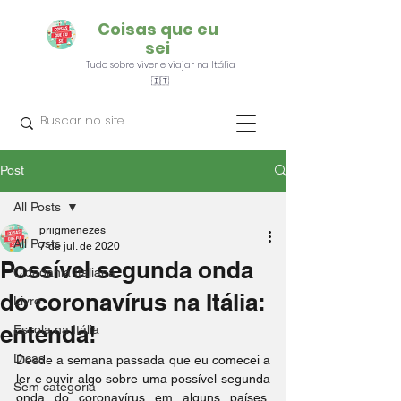
Coisas que eu
sei
Tudo sobre viver e viajar na Itália
🇮🇹
Post
All Posts
priigmenezes
All Posts
7 de jul. de 2020
Possível segunda onda
Cidadania Italiana
do coronavírus na Itália:
Livro
entenda!
Escola na Itália
Dicas
Desde a semana passada que eu comecei a 
ler e ouvir algo sobre uma possível segunda 
Sem categoria
onda do coronavírus em alguns países, 