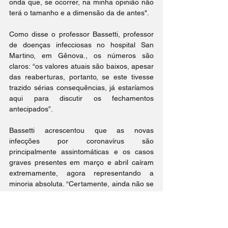
onda que, se ocorrer, na minha opinião não 
terá o tamanho e a dimensão da de antes".
Como disse o professor Bassetti, professor 
de doenças infecciosas no hospital San 
Martino, em Gênova., os números são 
claros: “os valores atuais são baixos, apesar 
das reaberturas, portanto, se este tivesse 
trazido sérias consequências, já estaríamos 
aqui para discutir os fechamentos 
antecipados”.
Bassetti acrescentou que as novas 
infecções por coronavírus são 
principalmente assintomáticas e os casos 
graves presentes em março e abril caíram 
extremamente, agora representando a 
minoria absoluta. “Certamente, ainda não se 
deve dizer que a epidemia foi derrotada, 
mas o fato de que os pacientes não 
precisam mais ser internados em terapia 
intensiva é certamente um bom sinal: essa é 