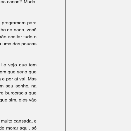
dos casos? Muda, 
e programem para 
abe de nada, você 
ão aceitar tudo o 
da uma das poucas 
 e vejo que tem 
tem que ser o que 
 e por aí vai. Mas 
om seu sonho, na 
e burocracia que 
que sim, eles vão 
muito cansada, e 
e morar aqui, só 