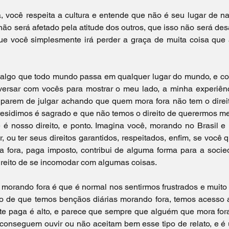
Viagem pela Europa
 você respeita a cultura e entende que não é seu lugar de na
não será afetado pela atitude dos outros, que isso não será desa
 você simplesmente irá perder a graça de muita coisa que 
é algo que todo mundo passa em qualquer lugar do mundo, e c
ersar com vocês para mostrar o meu lado, a minha experiênci
 parem de julgar achando que quem mora fora não tem o direit
residimos é sagrado e que não temos o direito de querermos me
 é nosso direito, e ponto. Imagina você, morando no Brasil e 
 ou ter seus direitos garantidos, respeitados, enfim, se você q
 fora, paga imposto, contribui de alguma forma para a socied
reito de se incomodar com algumas coisas.
morando fora é que é normal nos sentirmos frustrados e muito 
to de que temos bençãos diárias morando fora, temos acesso a 
e paga é alto, e parece que sempre que alguém que mora fora 
conseguem ouvir ou não aceitam bem esse tipo de relato, e é