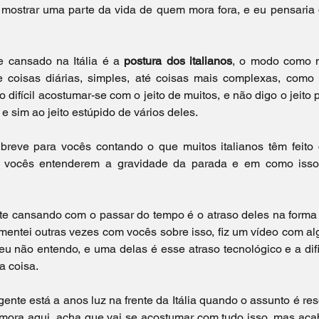
 mostrar uma parte da vida de quem mora fora, e eu pensaria 
cansado na Itália é a 
postura dos italianos
, o modo como 
e coisas diárias, simples, até coisas mais complexas, como
 difícil acostumar-se com o jeito de muitos, e não digo o jeito p
e sim ao jeito estúpido de vários deles. 
reve para vocês contando o que muitos italianos têm feito c
ra vocês entenderem a gravidade da parada e em como isso 
te cansando com o passar do tempo é o atraso deles na forma
omentei outras vezes com vocês sobre isso, fiz um vídeo com a
u não entendo, e uma delas é esse atraso tecnológico e a difi
a coisa.
ente está a anos luz na frente da Itália quando o assunto é reso
ê mora aqui, acha que vai se acostumar com tudo isso, mas aca