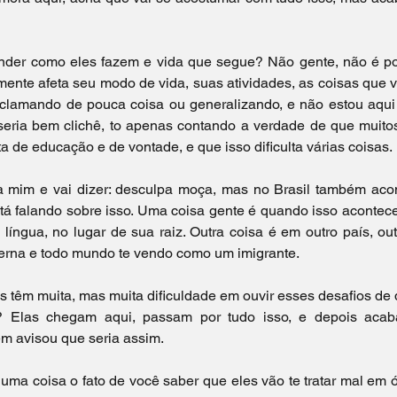
ender como eles fazem e vida que segue? Não gente, não é po
ente afeta seu modo de vida, suas atividades, as coisas que vo
clamando de pouca coisa ou generalizando, e não estou aqui 
o seria bem clichê, to apenas contando a verdade de que muito
ta de educação e de vontade, e que isso dificulta várias coisas.
ra mim e vai dizer: desculpa moça, mas no Brasil também acont
á falando sobre isso. Uma coisa gente é quando isso acontece 
íngua, no lugar de sua raiz. Outra coisa é em outro país, out
erna e todo mundo te vendo como um imigrante.
 têm muita, mas muita dificuldade em ouvir esses desafios de 
 Elas chegam aqui, passam por tudo isso, e depois acaba
m avisou que seria assim.
ma coisa o fato de você saber que eles vão te tratar mal em ó