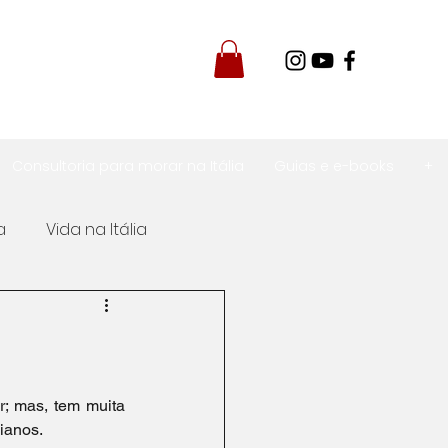
Consultoria para morar na Itália
Guias e e-books
+
a
Vida na Itália
Itália
em pela Itália
; mas, tem muita 
lianos.