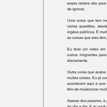
esses relatos são para
de ignorar. 
Uma coisa que tem me 
várias questões, desd
órgãos públicos. É muito
as coisas que eles têm, 
Eu farei um vídeo em b
outros imigrantes pa
diariamente. 
Outra coisa que acaba 
muitas coisas. Eu já c
acontecem aqui e que e
têm de modernizar muit
Apesar dos pesares, a g
do dia a dia. E aí voc