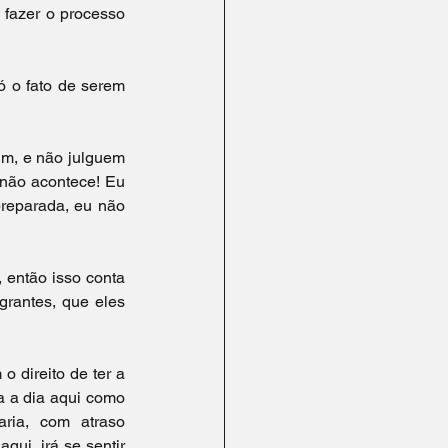
fazer o processo 
 o fato de serem 
m, e não julguem 
não acontece! Eu 
reparada, eu não 
então isso conta 
rantes, que eles 
 direito de ter a 
a a dia aqui como 
ia, com atraso 
ui, irá se sentir 