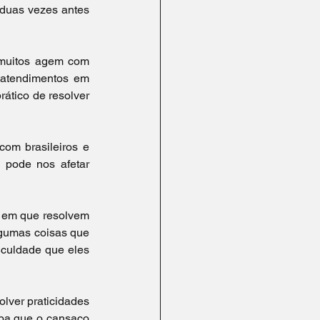
duas vezes antes 
muitos agem com 
 atendimentos em 
rático de resolver 
om brasileiros e 
pode nos afetar 
 em que resolvem 
lgumas coisas que 
culdade que eles 
lver praticidades 
ba que o cansaço 