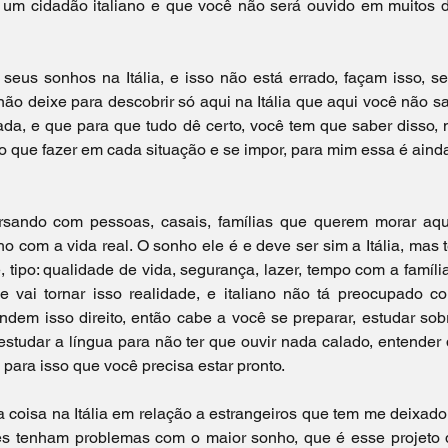
 um cidadão italiano e que você não será ouvido em muitos 
eus sonhos na Itália, e isso não está errado, façam isso, s
não deixe para descobrir só aqui na Itália que aqui você não s
da, e que para que tudo dê certo, você tem que saber disso, n
 o que fazer em cada situação e se impor, para mim essa é ain
sando com pessoas, casais, famílias que querem morar aqui
 com a vida real. O sonho ele é e deve ser sim a Itália, mas 
, tipo: qualidade de vida, segurança, lazer, tempo com a família
e vai tornar isso realidade, e italiano não tá preocupado c
dem isso direito, então cabe a você se preparar, estudar sobr
estudar a língua para não ter que ouvir nada calado, entender 
é para isso que você precisa estar pronto.
coisa na Itália em relação a estrangeiros que tem me deixado 
s tenham problemas com o maior sonho, que é esse projeto d