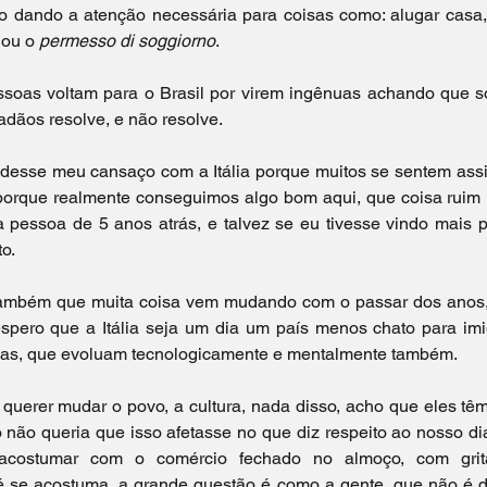
 dando a atenção necessária para coisas como: alugar casa, 
ou o 
permesso di soggiorno
.
essoas voltam para o Brasil por virem ingênuas achando que só
adãos resolve, e não resolve.
 desse meu cansaço com a Itália porque muitos se sentem assi
porque realmente conseguimos algo bom aqui, que coisa ruim 
pessoa de 5 anos atrás, e talvez se eu tivesse vindo mais p
o. 
também que muita coisa vem mudando com o passar dos anos, 
pero que a Itália seja um dia um país menos chato para imig
as, que evoluam tecnologicamente e mentalmente também.
erer mudar o povo, a cultura, nada disso, acho que eles têm o
 não queria que isso afetasse no que diz respeito ao nosso di
acostumar com o comércio fechado no almoço, com gritar
é se acostuma, a grande questão é como a gente, que não é daq