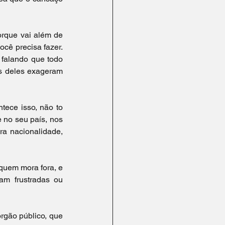
rque vai além de 
cê precisa fazer. 
falando que todo 
s deles exageram 
ece isso, não to 
no seu país, nos 
ra nacionalidade, 
quem mora fora, e 
m frustradas ou 
rgão público, que 