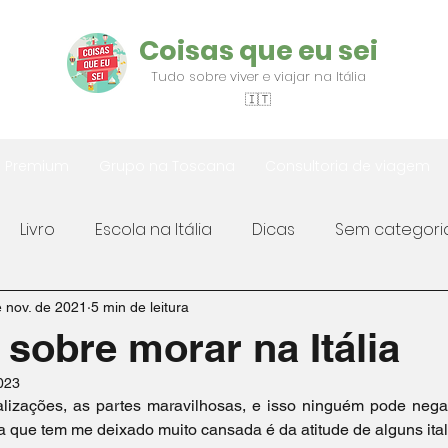
Coisas que eu sei
Tudo sobre viver e viajar na Itália
🇮🇹
s Premium
Grupo na Toscana
Consultoria de viagem
Livro
Escola na Itália
Dicas
Sem categori
Fotografia
Latest News
News
Covid19 na 
 nov. de 2021
5 min de leitura
 sobre morar na Itália
023
na Itália
Dicas úteis
Vistos para a Itália
Viag
alizações, as partes maravilhosas, e isso ninguém pode negar
isa que tem me deixado muito cansada é da atitude de alguns ita