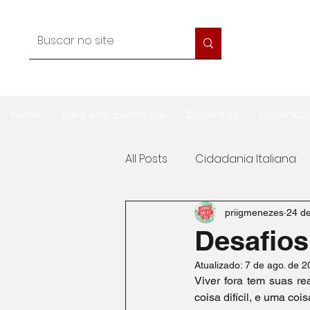
Home
Itália sem perrengue
Dolomitas
Dolomita
All Posts
Cidadania Italiana
Gastronomia
Viagem
priigmenezes
24 de
Desafios
Atualizado:
7 de ago. de 2
Trabalho na Itália
Morar 
Viver fora tem suas re
coisa difícil, e uma co