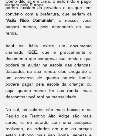
Como dito ali em cima, o asilo nido é pago, 
Viagem pela Europa
porém existem as privadas e as que tem 
convênio com a prefeitura, que seriam os 
"
Asilo Nido Comunale
", e nesses você 
pagará menos, pois dependerá da sua 
renda.
Aqui na Itália existe um documento 
chamado 
ISEE
, que é praticamente o 
documento que comprova sua renda e que 
poderá te ajudar na escola das crianças. 
Baseados na sua renda, eles chegarão a 
um consenso de quanto aquela família 
poderá pagar pela escola da criança: ou 
seja, quanto menor for sua renda, mais 
descontos você terá na mensalidade.
No sul, os valores são mais baixos e na 
Região de Trentino Alto Adige são mais 
caros, e, de acordo com uma pesquisa 
realizada, as cidades em que os preços 
estão subindo mais são Roma, Veneza e 