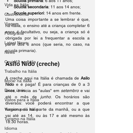
Scuola primaria
: 6 aos 11 anos;
Vida na Itália
Scuola secondaria
: 11 aos 14 anos;
Scuole superiori
: 14 anos em frente.
Gastronomia
Uma coisa importante a se lembrar é que, 
Viagem
na Itália, o ensino até a criança completar 6 
anos é facultativo, ou seja, a criança só é 
Fotografia
obrigada por lei a frequentar a escola a 
Latest News
partir dos 6 anos (que seria, no caso, na 
scuola primaria).
News
Covid19 na Itália
Asilo Nido (creche)
Trabalho na Itália
A creche aqui na Itália é chamada de 
Asilo 
Morar na Itália
Nido
 e é paga! É para crianças de 0 a 3 
Dicas úteis
anos, e inicia as "aulas" em 
setembro
 e vai 
até o mês de
 junho
. Os horários são 
Vistos para a Itália
diversos: você poderá encontrar a que 
Viagem pela Itália
funciona só na parte da manhã, ou a que 
vai até as 14, ou às 17 e até mesmo às 
Turismo na Itália
18:30 horas.
Idioma