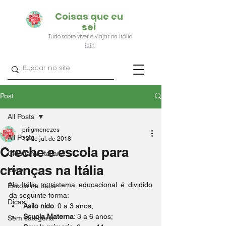
Coisas que eu
sei
Tudo sobre viver e viajar na Itália
🇮🇹
Post
All Posts
priigmenezes
All Posts
13 de jul. de 2018
Creche e escola para
Cidadania Italiana
crianças na Itália
Livro
Na Itália, o sistema educacional é dividido 
Escola na Itália
da seguinte forma:
Dicas
Asilo nido
: 0 a 3 anos;
Scuola Materna
: 3 a 6 anos;
Sem categoria