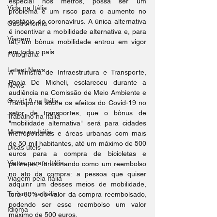
especial nos metrôs, possa ser um 
Vida na Itália
problema e um risco para o aumento no 
contágio do coronavírus. A única alternativa 
Gastronomia
é incentivar a mobilidade alternativa e, para 
Viagem
tal, um bônus mobilidade entrou em vigor 
em todo o país.
Fotografia
Latest News
A Ministra de Infraestrutura e Transporte, 
Paola De Micheli, esclareceu durante a 
News
audiência na Comissão de Meio Ambiente e 
Covid19 na Itália
Transporte sobre os efeitos do Covid-19 no 
setor de transportes, que o bônus de 
Trabalho na Itália
"mobilidade alternativa" será para cidades 
Morar na Itália
metropolitanas e áreas urbanas com mais 
de 50 mil habitantes, até um máximo de 500 
Dicas úteis
euros para a compra de bicicletas e 
Vistos para a Itália
patinetes, funcionando como um reembolso 
no ato da compra: a pessoa que quiser 
Viagem pela Itália
adquirir um desses meios de mobilidade, 
Turismo na Itália
terá 60% do valor da compra reembolsado, 
podendo ser esse reembolso um valor 
Idioma
máximo de 500 euros.