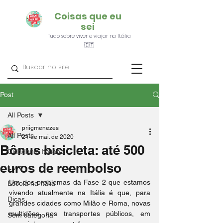
Coisas que eu
sei
Tudo sobre viver e viajar na Itália
🇮🇹
Post
All Posts
priigmenezes
All Posts
21 de mai. de 2020
Bônus bicicleta: até 500
Cidadania Italiana
euros de reembolso
Livro
Um dos problemas da Fase 2 que estamos 
Escola na Itália
vivendo atualmente na Itália é que, para 
Dicas
grandes cidades como Milão e Roma, novas 
multidões nos transportes públicos, em 
Sem categoria