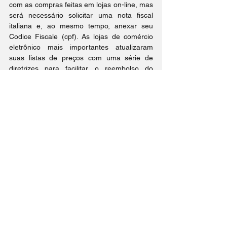
com as compras feitas em lojas on-line, mas 
será necessário solicitar uma nota fiscal 
italiana e, ao mesmo tempo, anexar seu 
Codice Fiscale (cpf). As lojas de comércio 
eletrônico mais importantes atualizaram 
suas listas de preços com uma série de 
diretrizes para facilitar o reembolso do 
bônus e, acima de tudo, para não criar 
confusão. Atualmente, as lojas que que você 
poderá efetuar as compras são a Amazon, 
MediaWorld, Euronics e Unieuro.
Covid19 na Itália
Morar na Itália
Ver tudo
Posts Relacionados