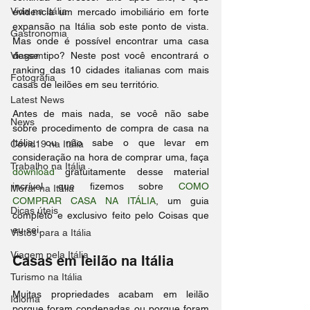
Vida na Itália
evidencia um mercado imobiliário em forte 
expansão na Itália sob este ponto de vista. 
Gastronomia
Mas onde é possível encontrar uma casa 
Viagem
desse tipo? Neste post você encontrará o 
ranking das 10 cidades italianas com mais 
Fotografia
casas de leilões em seu território.
Latest News
Antes de mais nada, se você não sabe 
News
sobre procedimento de compra de casa na 
Itália, ou não sabe o que levar em 
Covid19 na Itália
consideração na hora de comprar uma, faça 
Trabalho na Itália
download
 gratuitamente desse material 
incrível que fizemos sobre 
COMO 
Morar na Itália
COMPRAR CASA NA ITÁLIA
, um guia 
Dicas úteis
completo e exclusivo feito pelo Coisas que 
eu sei. 
Vistos para a Itália
Viagem pela Itália
Casas em leilão na Itália
Turismo na Itália
Muitas propriedades acabam em leilão 
Idioma
porque foram condenadas ou porque foram 