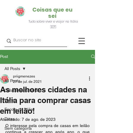
Coisas que eu
sei
Tudo sobre viver e viajar na Itália
🇮🇹
Post
All Posts
priigmenezes
All Posts
27 de jul. de 2021
As melhores cidades na
Cidadania Italiana
Itália para comprar casas
Livro
em leilão!
Escola na Itália
Dicas
Atualizado:
7 de ago. de 2023
O interesse pela compra de casas em leilão 
Sem categoria
continua a crescer ano após ano, o que 