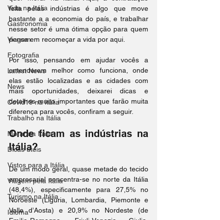
Vida na Itália
feita pelas indústrias é algo que move 
bastante a a economia do país, e trabalhar 
Gastronomia
nesse setor é uma ótima opção para quem 
Viagem
pensa em recomeçar a vida por aqui.
Fotografia
Por isso, pensando em ajudar vocês a 
entenderem melhor como funciona, onde 
Latest News
elas estão localizadas e as cidades com 
News
mais oportunidades, deixarei dicas e 
detalhes muito importantes que farão muita 
Covid19 na Itália
diferença para vocês, confiram a seguir.
Trabalho na Itália
Onde ficam as indústrias na 
Morar na Itália
Itália?
Dicas úteis
Vistos para a Itália
De um modo geral, quase metade do tecido 
empresarial concentra-se no norte da Itália 
Viagem pela Itália
(48,4%), especificamente para 27,5% no 
Turismo na Itália
Noroeste (Liguria, Lombardia, Piemonte e 
Valle d’Aosta) e 20,9% no Nordeste (de 
Idioma