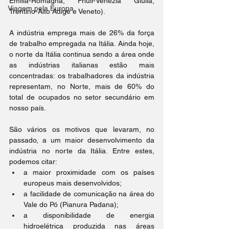
Emilia-Romagna, Friuli-Venezia Giulia, 
Viagem pela Europa
Trentino-Alto Adige e Veneto). 
A indústria emprega mais de 26% da força 
de trabalho empregada na Itália. Ainda hoje, 
o norte da Itália continua sendo a área onde 
as indústrias italianas estão mais 
concentradas: os trabalhadores da indústria 
representam, no Norte, mais de 60% do 
total de ocupados no setor secundário em 
nosso país.
São vários os motivos que levaram, no 
passado, a um maior desenvolvimento da 
indústria no norte da Itália. Entre estes, 
podemos citar:
a maior proximidade com os países 
europeus mais desenvolvidos;
a facilidade de comunicação na área do 
Vale do Pó (Pianura Padana);
a disponibilidade de energia 
hidroelétrica produzida nas áreas 