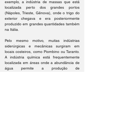
exemplo, a indústria de massas que está 
localizada perto dos grandes portos 
(Nápoles, Trieste, Gênova), onde o trigo do 
exterior chegava e era posteriormente 
produzido em grandes quantidades também 
na Itália.
Pelo mesmo motivo, muitas indústrias 
siderúrgicas e mecânicas surgiram em 
locais costeiros, como Piombino ou Taranto. 
A indústria química está frequentemente 
localizada em áreas onde a abundância de 
água permite a produção de 
hidroeletricidade. Além disso, podemos citar 
também o fato de que muitas empresas 
produtoras de lã surgiram na área de Biella 
porque a água, muito abundante, era usada 
tanto para a produção de energia quanto 
para a lavagem da lã.
Quais cidades morar que 