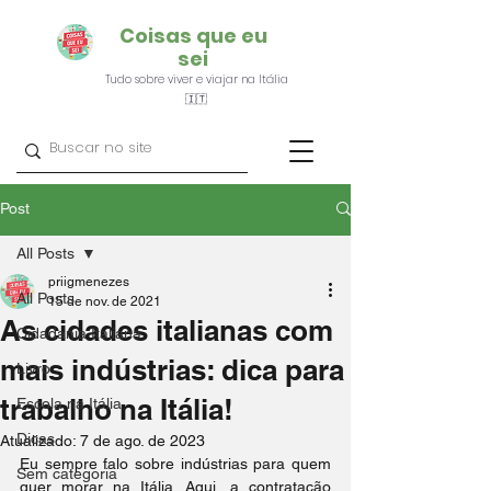
Coisas que eu
sei
Tudo sobre viver e viajar na Itália
🇮🇹
Post
All Posts
priigmenezes
All Posts
15 de nov. de 2021
As cidades italianas com
Cidadania Italiana
mais indústrias: dica para
Livro
trabalho na Itália!
Escola na Itália
Dicas
Atualizado:
7 de ago. de 2023
Eu sempre falo sobre indústrias para quem 
Sem categoria
quer morar na Itália. Aqui, a contratação 