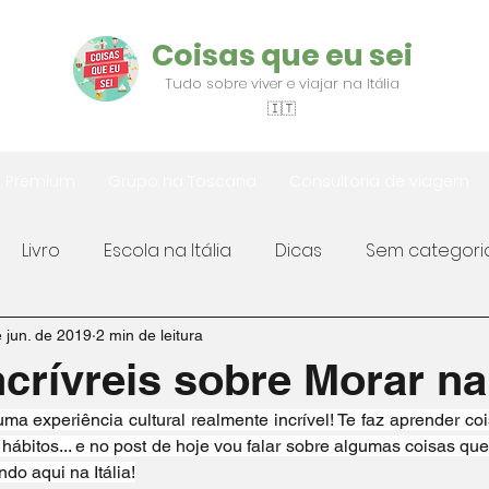
Coisas que eu sei
Tudo sobre viver e viajar na Itália
🇮🇹
s Premium
Grupo na Toscana
Consultoria de viagem
Livro
Escola na Itália
Dicas
Sem categori
Fotografia
Latest News
News
Covid19 na 
 jun. de 2019
2 min de leitura
ncrívreis sobre Morar na 
ma experiência cultural realmente incrível! Te faz aprender co
na Itália
Dicas úteis
Vistos para a Itália
Viag
 hábitos... e no post de hoje vou falar sobre algumas coisas que 
do aqui na Itália!