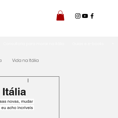
Consultoria para morar na Itália
Guias e e-books
+
a
Vida na Itália
Itália
Itália
isas novas, mudar 
em pela Itália
eu acho incríveis 