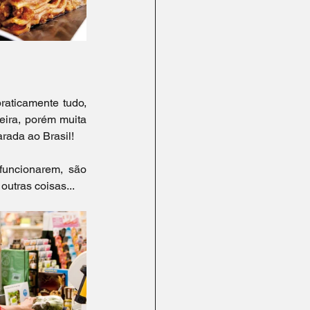
raticamente tudo, 
ira, porém muita 
rada ao Brasil!
uncionarem, são 
utras coisas... 