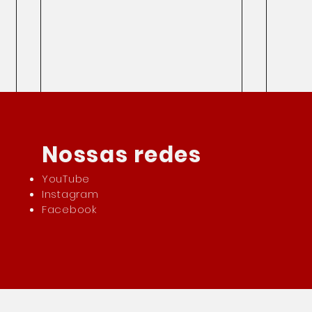
Nossas redes
YouTube
Instagram
Facebook
Visto para a Europa: o que
Ilha
muda para o brasileiro que
paga
vai viajar para o continente
pra 