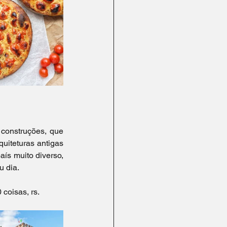
construções, que 
uiteturas antigas 
ís muito diverso, 
u dia.
 coisas, rs.