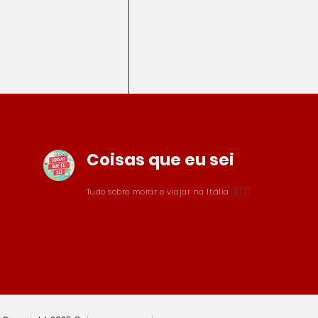
Coisas que eu sei
Comentários
🇮🇹
Tudo sobre morar e viajar na
Itália
Escreva um comentário
Pizza italiana em risco:
ingredientes agora custam
o dobro