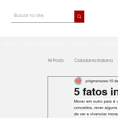
Home
Itália sem perrengue
Dolomitas
Dolomita
All Posts
Cidadania Italiana
Gastronomia
Viagem
priigmenezes
10 de
5 fatos i
Morar em outro país é u
Trabalho na Itália
Morar 
conceitos, rever alguns
de ver e vivenciar moran