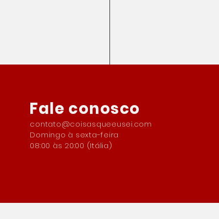
Fale conosco
contato@coisasqueeusei.com
Domingo à sexta-feira
08:00 às 20:00 (
Itália)
 da Sardenha na Itália
 €15 mil (75 mil reais)
você se mudar pra lá! E