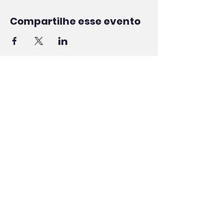
Compartilhe esse evento
Coisas que eu sei
🇮🇹
Tudo sobre morar e viajar na
Itália
Nossas redes
YouTube
Instagram
Facebook
Fale conosco
contato@coisasqueeusei.com
Domingo à sexta-feira
08:00 às 20:00 (
Itália)