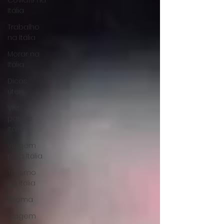
Covid19 na
Itália
Trabalho
na Itália
Morar na
Itália
Dicas
úteis
Vistos
para a
Itália
Viagem
pela Itália
Turismo
na Itália
Idioma
Viagem