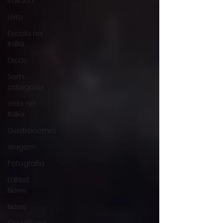
Italiana
Livro
Escola na
Itália
Dicas
Sem
categoria
Vida na
Itália
Gastronomia
Viagem
Fotografia
Latest
News
News