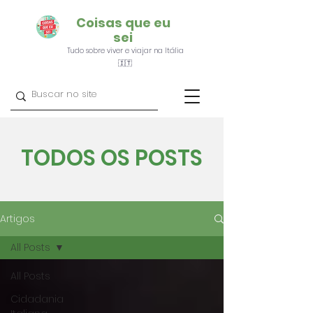
Coisas que eu
sei
Tudo sobre viver e viajar na Itália
🇮🇹
TODOS OS POSTS
Artigos
All Posts
All Posts
Cidadania