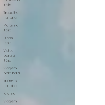
Covid19 na
Itália
Trabalho
na Itália
Morar na
Itália
Dicas
úteis
Vistos
para a
Itália
Viagem
pela Itália
Turismo
na Itália
Idioma
Viagem