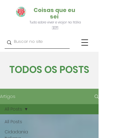
Coisas que eu
sei
Tudo sobre viver e viajar na Itália
🇮🇹
TODOS OS POSTS
Artigos
All Posts
All Posts
Cidadania