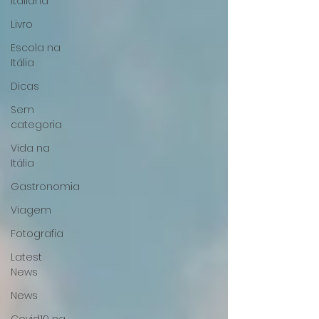
Italiana
Livro
Escola na
Itália
Dicas
Sem
categoria
Vida na
Itália
Gastronomia
Viagem
Fotografia
Latest
News
News